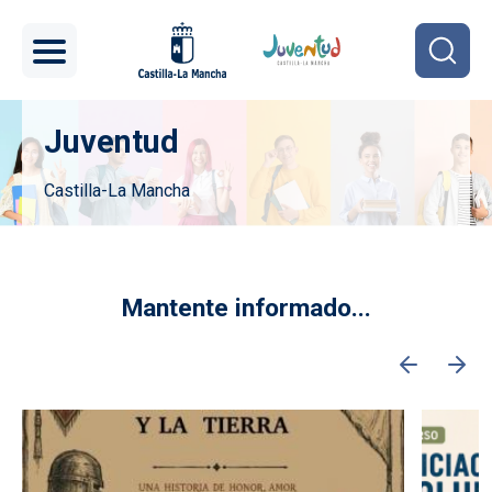
Pasar al contenido principal
Juventud
Castilla-La Mancha
Imagen
Mantente informado...