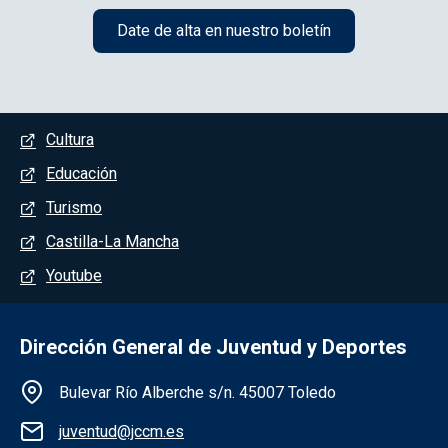
Date de alta en nuestro boletín
Menú del pie
Cultura
Educación
Turismo
Castilla-La Mancha
Youtube
Dirección General de Juventud y Deportes
Información de la institución
Bulevar Río Alberche s/n. 45007 Toledo
juventud@jccm.es