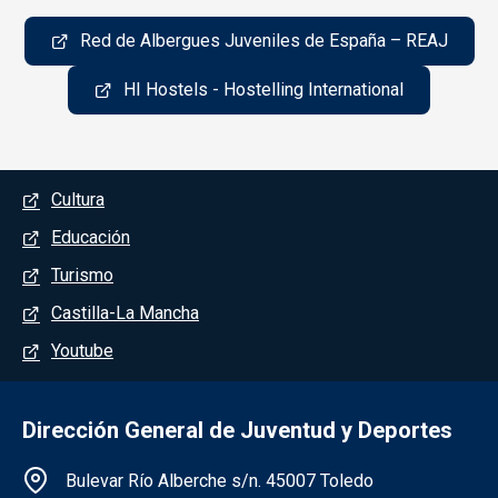
Red de Albergues Juveniles de España – REAJ
HI Hostels - Hostelling International
Menú del pie
Cultura
Educación
Turismo
Castilla-La Mancha
Youtube
Dirección General de Juventud y Deportes
Información de la institución
Bulevar Río Alberche s/n. 45007 Toledo