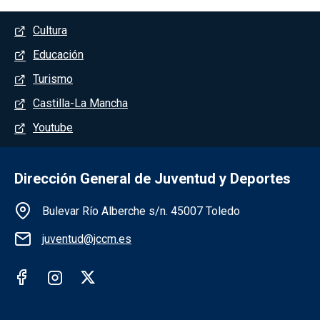
Menú del pie
Cultura
Educación
Turismo
Castilla-La Mancha
Youtube
Dirección General de Juventud y Deportes
Información de la institución
Bulevar Río Alberche s/n. 45007 Toledo
juventud@jccm.es
Redes sociales institución