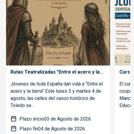
Rutas Teatralizadas "Entre el acero y la...
Curso 
Jóvenes de toda España dan vida a “Entre el
El curs
acero y la tierra” Este lunes 3 y martes 4 de
coopera
agosto, las calles del casco histórico de
Mancha
Toledo se...
Educaci
Plazo inicio
03 de Agosto de 2026
Plazo fin
04 de Agosto de 2026