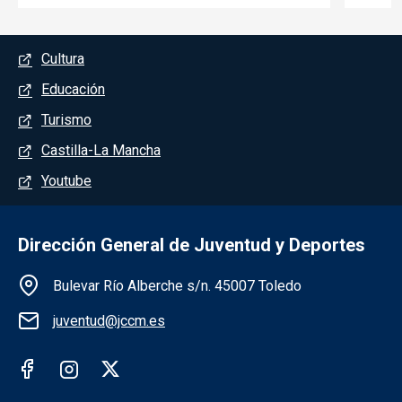
Menú del pie
Cultura
Educación
Turismo
Castilla-La Mancha
Youtube
Dirección General de Juventud y Deportes
Información de la institución
Bulevar Río Alberche s/n. 45007 Toledo
juventud@jccm.es
Redes sociales institución