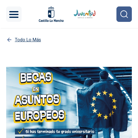
Pasar al contenido principal
Todo Lo Más