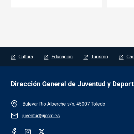
Menú del pie
Cultura
Educación
Turismo
Cas
Dirección General de Juventud y Depor
Información de la institución
Bulevar Río Alberche s/n. 45007 Toledo
juventud@jccm.es
Redes sociales institución