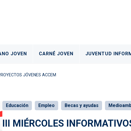
al
ANO JOVEN
CARNÉ JOVEN
JUVENTUD INFOR
- PROYECTOS JÓVENES ACCEM
Educación
Empleo
Becas y ayudas
Medioamb
III MIÉRCOLES INFORMATIV