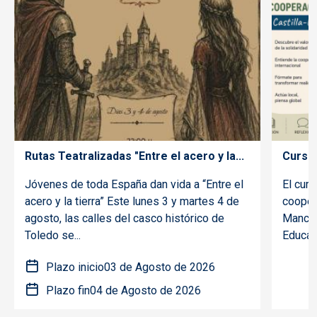
Rutas Teatralizadas "Entre el acero y la...
Curso 
Jóvenes de toda España dan vida a “Entre el
El curs
acero y la tierra” Este lunes 3 y martes 4 de
coopera
agosto, las calles del casco histórico de
Mancha
Toledo se...
Educaci
Plazo inicio
03 de Agosto de 2026
Plazo fin
04 de Agosto de 2026