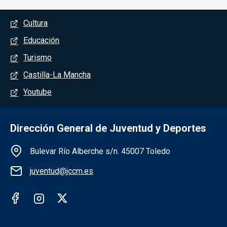
Menú del pie
Cultura
Educación
Turismo
Castilla-La Mancha
Youtube
Dirección General de Juventud y Deportes
Información de la institución
Bulevar Río Alberche s/n. 45007 Toledo
juventud@jccm.es
Redes sociales institución