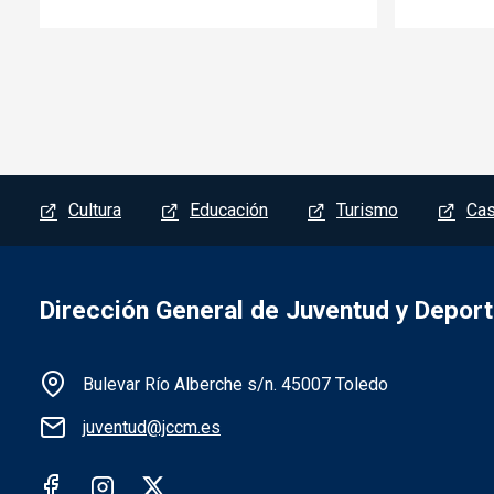
Menú del pie
Cultura
Educación
Turismo
Cas
Dirección General de Juventud y Depor
Información de la institución
Bulevar Río Alberche s/n. 45007 Toledo
juventud@jccm.es
Redes sociales institución