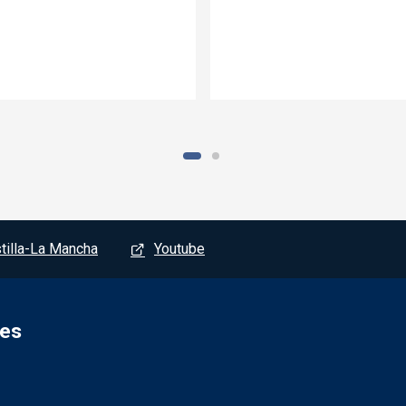
tilla-La Mancha
Youtube
tes