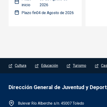
inicio
2026
Plazo fin
04 de Agosto de 2026
Menú del pie
Cultura
Educación
Turismo
Cas
Dirección General de Juventud y Depor
Información de la institución
Bulevar Río Alberche s/n. 45007 Toledo