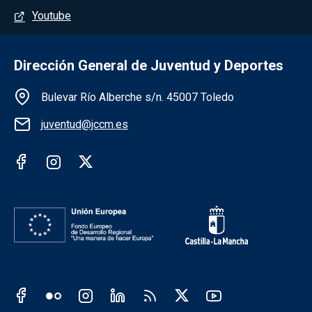
Youtube
Dirección General de Juventud y Deportes
Información de la institución
Bulevar Río Alberche s/n. 45007 Toledo
juventud@jccm.es
Redes sociales institución
Redes sociales JCCM