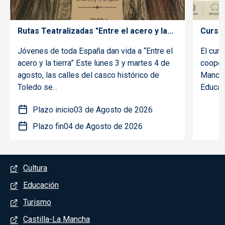
Rutas Teatralizadas "Entre el acero y la...
Curso 
Jóvenes de toda España dan vida a “Entre el
El curs
acero y la tierra” Este lunes 3 y martes 4 de
coopera
agosto, las calles del casco histórico de
Mancha
Toledo se...
Educaci
Plazo inicio
03 de Agosto de 2026
Plazo fin
04 de Agosto de 2026
Menú del pie
Cultura
Educación
Turismo
Castilla-La Mancha