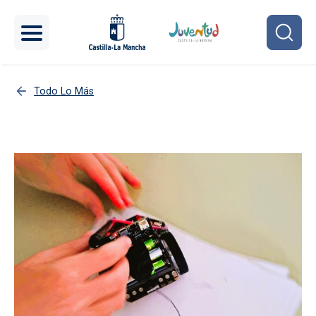
Pasar al contenido principal
Todo Lo Más