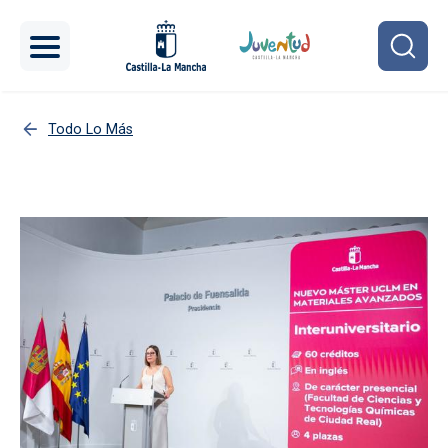
Pasar al contenido principal
Todo Lo Más