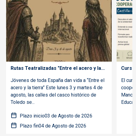
Rutas Teatralizadas "Entre el acero y la...
Curso 
Jóvenes de toda España dan vida a “Entre el
El curs
acero y la tierra” Este lunes 3 y martes 4 de
coopera
agosto, las calles del casco histórico de
Mancha
Toledo se...
Educaci
Plazo inicio
03 de Agosto de 2026
Plazo fin
04 de Agosto de 2026