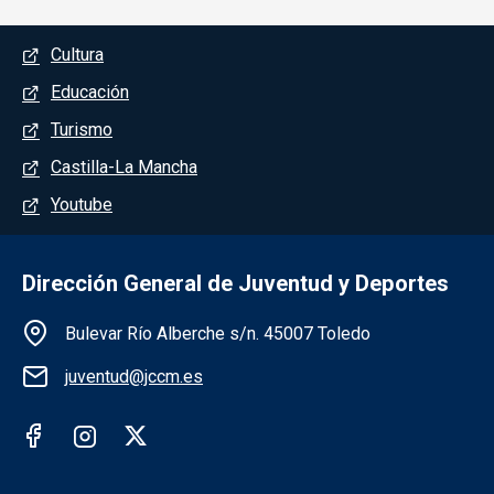
Menú del pie
Cultura
Educación
Turismo
Castilla-La Mancha
Youtube
Dirección General de Juventud y Deportes
Información de la institución
Bulevar Río Alberche s/n. 45007 Toledo
juventud@jccm.es
Redes sociales institución