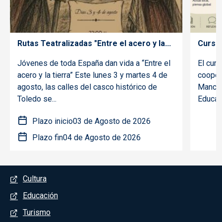
Rutas Teatralizadas "Entre el acero y la...
Curso 
Jóvenes de toda España dan vida a “Entre el
El curs
acero y la tierra” Este lunes 3 y martes 4 de
coopera
agosto, las calles del casco histórico de
Mancha
Toledo se...
Educaci
Plazo inicio
03 de Agosto de 2026
Plazo fin
04 de Agosto de 2026
Menú del pie
Cultura
Educación
Turismo