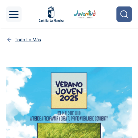
Pasar al contenido principal
Todo Lo Más