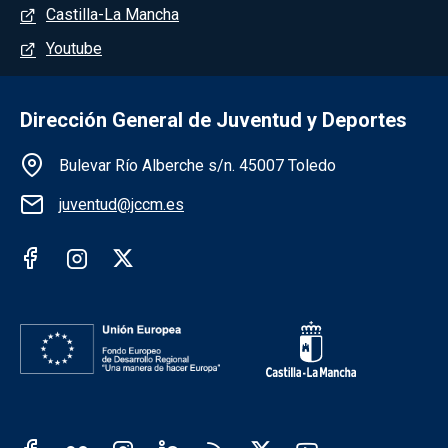
Castilla-La Mancha
Youtube
Dirección General de Juventud y Deportes
Información de la institución
Bulevar Río Alberche s/n. 45007 Toledo
juventud@jccm.es
Redes sociales institución